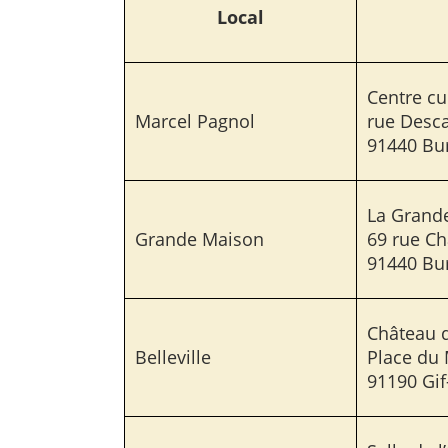
Local
Centre cu
Marcel Pagnol
rue Desca
91440 Bur
La Grand
Grande Maison
69 rue Ch
91440 Bur
Château d
Belleville
Place du
91190 Gif