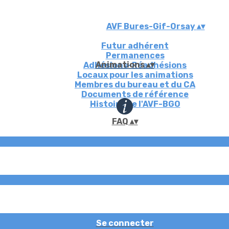
AVF Bures-Gif-Orsay
▴
▾
Futur adhérent
Permanences
Animations
▴
▾
Adhésions-Réadhésions
Locaux pour les animations
Membres du bureau et du CA
Documents de référence
Histoire de l'AVF-BGO
FAQ
▴
▾
Se connecter