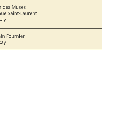
n des Muses
nue Saint-Laurent
say
ain Fournier
say