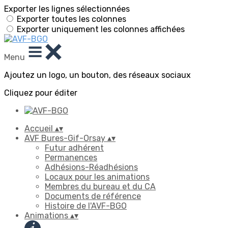
Exporter les lignes sélectionnées
Exporter toutes les colonnes
Exporter uniquement les colonnes affichées
Menu
Ajoutez un logo, un bouton, des réseaux sociaux
Cliquez pour éditer
Accueil
▴
▾
AVF Bures-Gif-Orsay
▴
▾
Futur adhérent
Permanences
Adhésions-Réadhésions
Locaux pour les animations
Membres du bureau et du CA
Documents de référence
Histoire de l'AVF-BGO
Animations
▴
▾