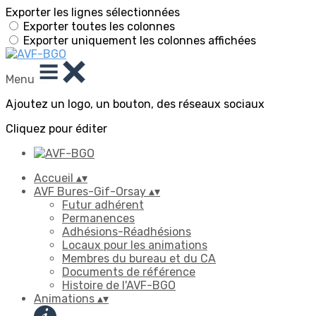
Exporter les lignes sélectionnées
Exporter toutes les colonnes
Exporter uniquement les colonnes affichées
Menu
Ajoutez un logo, un bouton, des réseaux sociaux
Cliquez pour éditer
Accueil
▴
▾
AVF Bures-Gif-Orsay
▴
▾
Futur adhérent
Permanences
Adhésions-Réadhésions
Locaux pour les animations
Membres du bureau et du CA
Documents de référence
Histoire de l'AVF-BGO
Animations
▴
▾