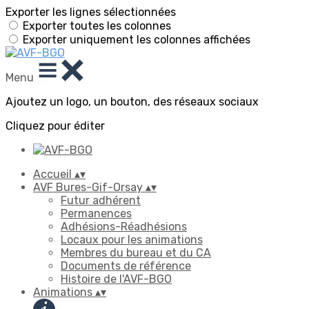
Exporter les lignes sélectionnées
Exporter toutes les colonnes
Exporter uniquement les colonnes affichées
Menu
Ajoutez un logo, un bouton, des réseaux sociaux
Cliquez pour éditer
Accueil
▴
▾
AVF Bures-Gif-Orsay
▴
▾
Futur adhérent
Permanences
Adhésions-Réadhésions
Locaux pour les animations
Membres du bureau et du CA
Documents de référence
Histoire de l'AVF-BGO
Animations
▴
▾